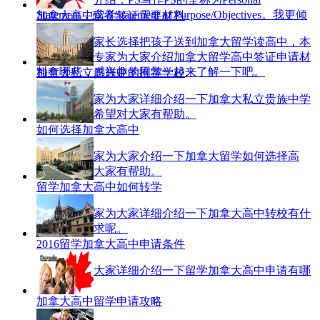
Statement，或者Statement of Purpose/Objectives。我更倾
加拿大高中留学签证需要材料
向于后一…
越来越多的家长选择把孩子送到加拿大留学读高中，本
文美嘉教育专家为大家介绍加拿大留学高中签证申请材
料有哪些，感兴趣的同学一起来了解一下吧。
加拿大私立贵族中学推荐学校
美嘉留学专家为大家详细介绍一下加拿大私立贵族中学
推荐学校，希望对大家有帮助。
如何选择加拿大高中
美嘉留学专家为大家介绍一下加拿大留学如何选择高
中，希望对大家有帮助。
留学加拿大高中如何转学
美嘉留学专家为大家详细介绍一下加拿大高中转校有什
么条件和要求呢。
2016留学加拿大高中申请条件
美嘉留学为大家详细介绍一下留学加拿大高中申请有哪
些条件。
加拿大高中留学申请攻略