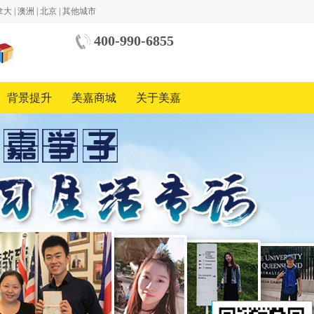
拿大
|
澳洲
|
北京
|
其他城市
400-990-6855
中美
国际
教育
背景提升
美嘉商城
关于美嘉
基金
会
中国
地区
合作
方