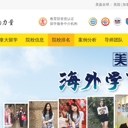
美嘉全球：
美国
|
加
教育部资质认证
留学服务中介机构
北京
中国
《超
留学
品牌
越》
服务
创新
栏目
拿大留学
院校信息
院校排名
案例分析
导师团队
行业
发展
合作
协会
工程
伙伴
会员
单位